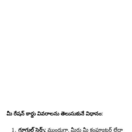
మీ రేషన్ కార్డు వివరాలను తెలుసుకునే విధానం:
గూగుల్ సెర్చ్:
ముందుగా, మీరు మీ కంప్యూటర్ లేదా