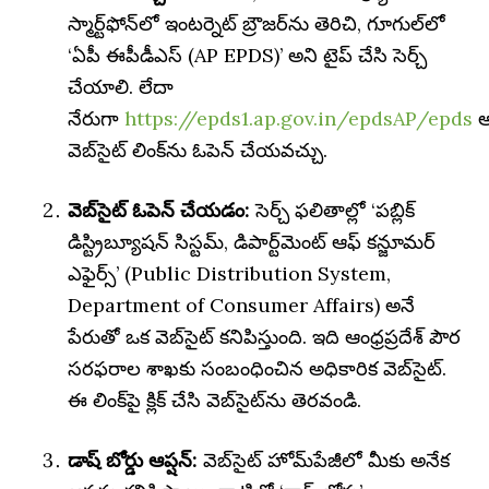
స్మార్ట్‌ఫోన్‌లో ఇంటర్నెట్ బ్రౌజర్‌ను తెరిచి, గూగుల్‌లో
‘ఏపీ ఈపీడీఎస్ (AP EPDS)’ అని టైప్ చేసి సెర్చ్
చేయాలి. లేదా
నేరుగా
https://epds1.ap.gov.in/epdsAP/epds
అ
వెబ్‌సైట్ లింక్‌ను ఓపెన్ చేయవచ్చు.
వెబ్‌సైట్ ఓపెన్ చేయడం:
సెర్చ్ ఫలితాల్లో ‘పబ్లిక్
డిస్ట్రిబ్యూషన్ సిస్టమ్, డిపార్ట్‌మెంట్ ఆఫ్ కన్జూమర్
ఎఫైర్స్’ (Public Distribution System,
Department of Consumer Affairs) అనే
పేరుతో ఒక వెబ్‌సైట్ కనిపిస్తుంది. ఇది ఆంధ్రప్రదేశ్ పౌర
సరఫరాల శాఖకు సంబంధించిన అధికారిక వెబ్‌సైట్.
ఈ లింక్‌పై క్లిక్ చేసి వెబ్‌సైట్‌ను తెరవండి.
డాష్ బోర్డు ఆప్షన్:
వెబ్‌సైట్ హోమ్‌పేజీలో మీకు అనేక