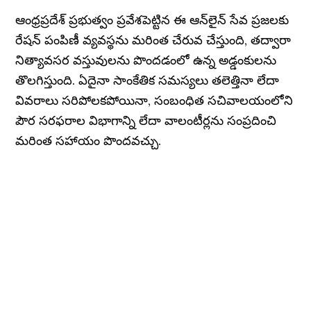
ఆంధ్రప్రదేశ్ ప్రభుత్వం ప్రవేశపెట్టిన ఈ ఆన్‌లైన్ సేవ ప్రజలకు
రేషన్ పంపిణీ వ్యవస్థను మరింత చేరువ చేస్తుంది, తద్వారా
నిత్యావసర వస్తువులను పొందడంలో ఉన్న అడ్డంకులను
తొలగిస్తుంది. ఏదైనా సాంకేతిక సమస్యలు తలెత్తినా లేదా
వివరాలు సరిపోలకపోయినా, సంబంధిత సచివాలయంలోని
పౌర సరఫరాల విభాగాన్ని లేదా వాలంటీర్లను సంప్రదించి
మరింత సహాయం పొందవచ్చు.