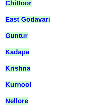
Chittoor
East Godavari
Guntur
Kadapa
Krishna
Kurnool
Nellore