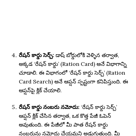
రేషన్ కార్డు సెర్చ్:
డాష్ బోర్డులోకి వెళ్ళిన తర్వాత,
అక్కడ ‘రేషన్ కార్డు’ (Ration Card) అనే విభాగాన్ని
చూడాలి. ఈ విభాగంలో ‘రేషన్ కార్డు సెర్చ్’ (Ration
Card Search) అనే ఆప్షన్ స్పష్టంగా కనిపిస్తుంది. ఈ
ఆప్షన్‌పై క్లిక్ చేయాలి.
రేషన్ కార్డు నంబరు నమోదు:
‘రేషన్ కార్డు సెర్చ్’
ఆప్షన్ క్లిక్ చేసిన తర్వాత, ఒక కొత్త పేజీ ఓపెన్
అవుతుంది. ఈ పేజీలో మీ పాత రేషన్ కార్డు
నంబరును నమోదు చేయమని అడుగుతుంది. మీ