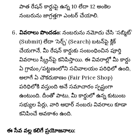
పాత రేషన్ కార్డుపై ఉన్న 10 లేదా 12 అంకెల
నంబరును జాగ్రత్తగా ఎంటర్ చేయాలి.
వివరాలు పొందడం:
నంబరును నమోదు చేసి ‘సబ్మిట్’
(Submit) లేదా ‘సెర్చ్’ (Search) బటన్‌పై క్లిక్
చేయగానే, మీ రేషన్ కార్డుకు సంబంధించిన పూర్తి
వివరాలు స్క్రీన్‌పై కనిపిస్తాయి. ఈ వివరాల్లో మీ కార్డు
ఏ గ్రామం/పట్టణంలోని సచివాలయం పరిధిలో ఉంది,
అలాగే ఏ చౌకదుకాణం (Fair Price Shop)
పరిధిలోకి వస్తుంది అనే సమాచారం స్పష్టంగా
ఉంటుంది. దీంతో పాటు, మీ కార్డులో ఉన్న కుటుంబ
సభ్యుల పేర్లు, వారి ఆధార్ నంబరు వివరాలు కూడా
కనిపించే అవకాశం ఉంది.
ఈ సేవ వల్ల కలిగే ప్రయోజనాలు: