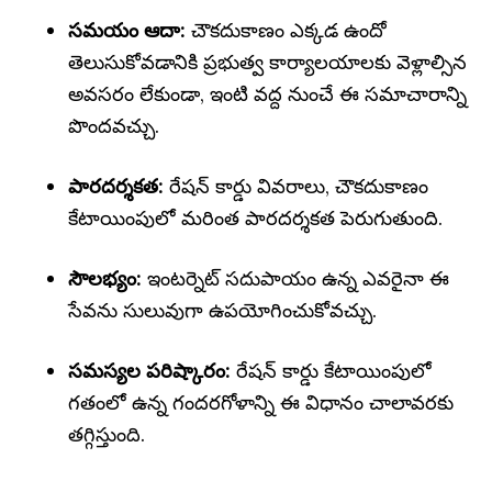
సమయం ఆదా:
చౌకదుకాణం ఎక్కడ ఉందో
తెలుసుకోవడానికి ప్రభుత్వ కార్యాలయాలకు వెళ్లాల్సిన
అవసరం లేకుండా, ఇంటి వద్ద నుంచే ఈ సమాచారాన్ని
పొందవచ్చు.
పారదర్శకత:
రేషన్ కార్డు వివరాలు, చౌకదుకాణం
కేటాయింపులో మరింత పారదర్శకత పెరుగుతుంది.
సౌలభ్యం:
ఇంటర్నెట్ సదుపాయం ఉన్న ఎవరైనా ఈ
సేవను సులువుగా ఉపయోగించుకోవచ్చు.
సమస్యల పరిష్కారం:
రేషన్ కార్డు కేటాయింపులో
గతంలో ఉన్న గందరగోళాన్ని ఈ విధానం చాలావరకు
తగ్గిస్తుంది.