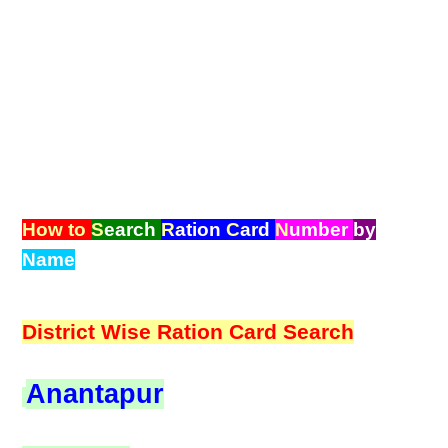
How to
S
earch
R
ation
C
ard
N
umber
by
Name
District Wise Ration Card Search
Anantapur