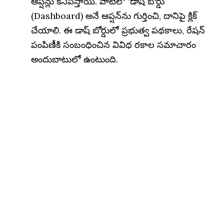
ఆప్షన్లు కనిపిస్తాయి. వాటిలో ‘డాష్ బోర్డు’
(Dashboard) అనే ఆప్షన్‌ను గుర్తించి, దానిపై క్లిక్
చేయాలి. ఈ డాష్ బోర్డులో ప్రభుత్వ పథకాలు, రేషన్
పంపిణీకి సంబంధించిన వివిధ రకాల సమాచారం
అందుబాటులో ఉంటుంది.