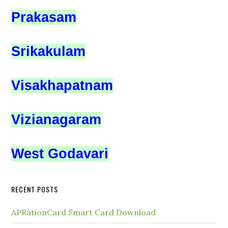
Prakasam
Srikakulam
Visakhapatnam
Vizianagaram
West Godavari
RECENT POSTS
APRationCard Smart Card Download