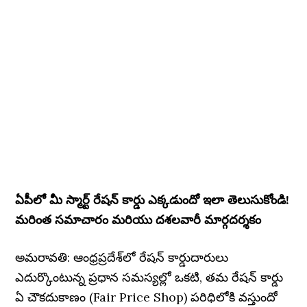
ఏపీలో మీ స్మార్ట్ రేషన్ కార్డు ఎక్కడుందో ఇలా తెలుసుకోండి!
మరింత సమాచారం మరియు దశలవారీ మార్గదర్శకం
అమరావతి: ఆంధ్రప్రదేశ్‌లో రేషన్ కార్డుదారులు
ఎదుర్కొంటున్న ప్రధాన సమస్యల్లో ఒకటి, తమ రేషన్ కార్డు
ఏ చౌకదుకాణం (Fair Price Shop) పరిధిలోకి వస్తుందో