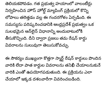
తెలియకపోవడం. గత ప్రభుత్వ హయాంలో వాలంటీర్లు
నిర్వహించిన హౌస్ హోల్డ్ మ్యాపింగ్ ప్రక్రియలో కొన్ని
లోపాలు తలెత్తడం వల్ల ఈ గందరగోళం ఏర్పడింది. ఈ
సమస్యను పరిష్కరించడానికి ఆంధ్రప్రదేశ్ ప్రభుత్వం ఒక
సులభమైన ఆన్‌లైన్ విధానాన్ని అందుబాటులోకి
తీసుకొచ్చింది. దీని ద్వారా ప్రజలు తమ రేషన్ కార్డు
వివరాలను సులువుగా తెలుసుకోవచ్చు.
ఈ సౌకర్యం ముఖ్యంగా కొత్తగా స్మార్ట్ రేషన్ కార్డులు పొందిన
వారికి లేదా పాత కార్డుల వివరాలను తనిఖీ చేయాలనుకునే
వారికి ఎంతో ఉపయోగపడుతుంది. ఈ ప్రక్రియను ఎలా
చేయాలో ఇక్కడ దశలవారీగా వివరించబడింది.