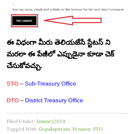
ఈ విధంగా మీరు తెలియజేసే స్టేటస్ ని
మరలా ఈ పేజీలో ఎప్పుడైనా కూడా చెక్
చేసుకోవచ్చు.
STO
–
Sub-Treasury Office
DTO
–
District Treasury Office
Filed Under:
January2024
Tagged With:
Gopalapuram
,
Pension
,
STO