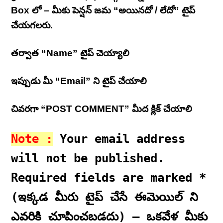
Box లో – మీకు పెన్షన్ జమ “అయినదో / లేదో” టైప్
చేయగలరు.
తర్వాత “Name” టైప్ చెయ్యాలి
ఇప్పుడు మీ “Email” ని టైప్ చేయాలి
చివరగా “POST COMMENT” మీద క్లిక్ చేయాలి
Note :
Your email address
will not be published.
Required fields are marked *
(ఇక్కడ మీరు టైప్ చేసే ఈమెయిల్ ని
ఎవరికి చూపించబడదు) – ఒకవేళ మీకు