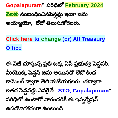
Gopalapuram
” పరిధిలో
February 2024
నెలకు
సంబంధించినపెన్షన్లు ఇంకా జమ
అయ్యాయో, లేదో తెలుసుకోగలరు.
Click here
to
change
(or) All Treasury
Office
ఈ పేజీ చూస్తున్న ప్రతి ఒక్క ఏపీ ప్రభుత్వ పెన్షనర్,
మీయొక్క పెన్షన్ జమ అయినదో లేదో కింద
కామెంట్ ద్వారా తెలియజేయగలరు. తద్వారా
ఇతర పెన్షనర్లు ఎవరైతే “
STO, Gopalapuram
”
పరిధిలో ఉంటారో వారందరికీ ఈ ఇన్ఫర్మేషన్
ఉపయోగకరంగా ఉంటుంది.