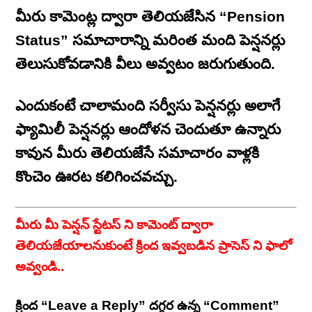
మీరు కామెంట్ల ద్వారా తెలియజేసిన “Pension
Status” సమాచారాన్ని మరింత మంది పెన్షనర్లు
తెలుసుకోవడానికి వీలు అవ్వటం జరుగుతుంది.
ఎందుకంటే చాలామంది సర్వీసు పెన్షనర్లు అలాగే
ఫ్యామిలీ పెన్షనర్లు ఆందోళన చెందుతూ ఉన్నారు
కావున మీరు తెలియజేసే సమాచారం వాళ్లకి
కొంచెం ఊరట కలిగించవచ్చు.
మీరు మీ పెన్షన్ స్టేటస్ ని కామెంట్ ద్వారా
తెలియజేయాలనుకుంటే క్రింద ఇవ్వబడిన ప్రాసెస్ ని ఫాలో
అవ్వండి..
క్రింద “Leave a Reply” దగ్గర ఉన్న “Comment”