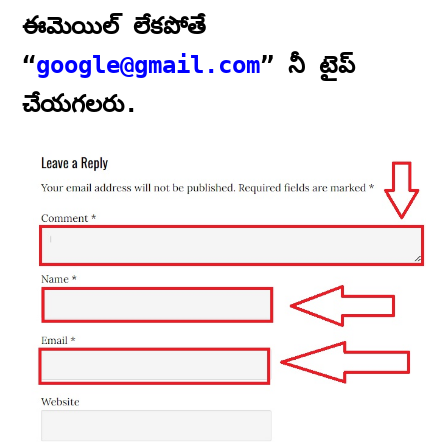
ఈమెయిల్ లేకపోతే
“
google@gmail.com
” నీ టైప్
చేయగలరు.