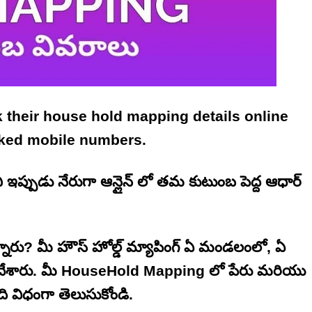
 their house hold mapping details online
inked mobile numbers.
్ ని ఇప్పుడు నేరుగా ఆన్లైన్ లో తమ కుటుంబ పెద్ద ఆధార్
్నారు? మీ హౌస్ హోల్డ్ మ్యాపింగ్ ఏ మండలంలో, ఏ
్ చేశారు. మీ HouseHold Mapping లో పేరు మరియు
ి విధంగా తెలుసుకోండి.