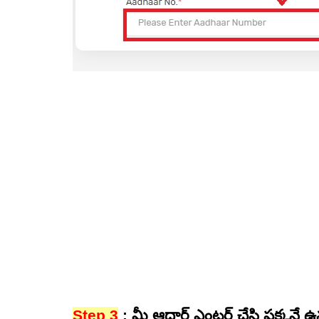
Step 3
: మీ ఆధార్ ఎంటర్ చేసి పక్కనే ఉ