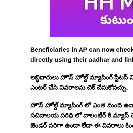
Beneficiaries in AP can now check
directly using their aadhar and l
లబ్ధిదారులు హౌస్ హోల్డ్ మ్యాపింగ్ స్టేటస
ఎంటర్ చేసి వివరాలను చెక్ చేసుకోవచ్చు.
హౌస్ హోల్డ్ మ్యాపింగ్ లో ఎంత మంది ఉన
సచివాలయ పరిధి లో వాలంటీర్ కి మ్యాప
జెండర్ సరిగా ఉందా లేదా ఈ వివరాలు కింద