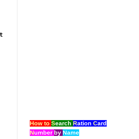
t
How to
S
earch
R
ation
C
ard
N
umber
by
Name