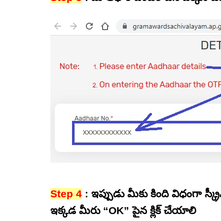
Step 4
: ఇప్పుడు మీకు కింది విధంగా స్క
ఇక్కడ మీరు “OK” పైన క్లిక్ చేయాలి