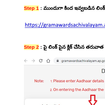
Step 1
: ముందుగా కింద ఇవ్వబడిన లింక్ ప
Step 2
: పై లింక్ పైన క్లిక్ చేసిన తరువా