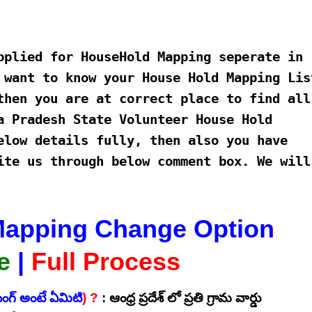
pplied for HouseHold Mapping seperate in
 want to know your House Hold Mapping Lis
then you are at correct place to find all
a Pradesh State Volunteer House Hold
elow details fully, then also you have
ite us through below comment box. We will
apping Change Option
e
|
Full Process
ంగ్ అంటే ఏమిటి
) ?
: ఆంధ్ర ప్రదేశ్ లో ప్రతి గ్రామ వార్డు