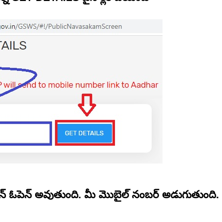
్రీన్ ఓపెన్ అవుతుంది. మీ మొబైల్ నంబర్ అడుగుతుంది.