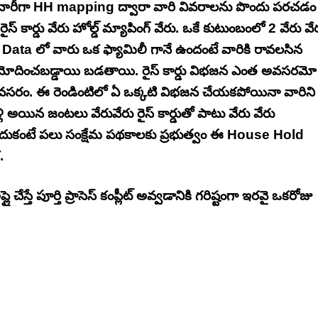
వారీగా HH mapping ద్వారా వారి వివరాలను పొందు పరచడం
ైస్ కార్డు వేరు హోల్డ్ మ్యాపింగ్ వేరు. ఒకే కుటుంబంలో 2 వేరు వే
ంగ్ Data లో వారు ఒక ఫ్యామిలీ గానే ఉందంటే వారికి రావలసిన
 ఆమోదించబడ్డాయి బడతాయి. రైస్ కార్డు విభజన ఎంత అవసరమో
సరం. ఈ రెండింటిలో ఏ ఒక్కటి విభజన చేయకపోయినా వారిని
్లి అయిన జంటలు వేరువేరు రైస్ కార్డుతో పాటు వేరు వేరు
ుకంటే పలు సంక్షేమ పథకాలకు ప్రభుత్వం ఈ House Hold
.
చేస్తే పూర్తి ప్రాసెస్ కంప్లీట్ అవ్వడానికి గరిష్టంగా ఇరవై ఒకరోజు