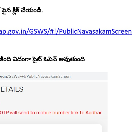
ైన క్లిక్ చేయండి.
త కింది విదంగా సైట్ ఓపెన్ అవుతుంది