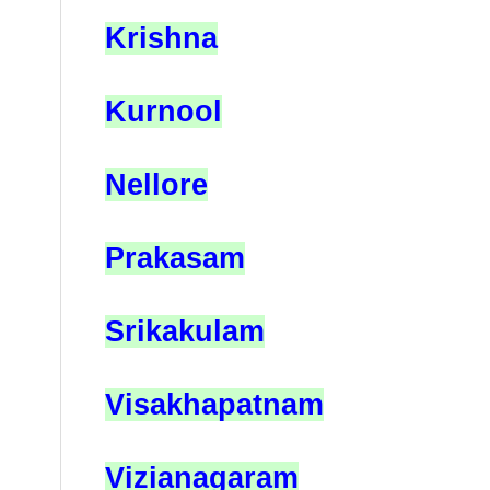
Krishna
Kurnool
Nellore
Prakasam
Srikakulam
Visakhapatnam
Vizianagaram