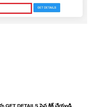
న్న GET DETAILS పైన క్లిక్ చేయండి