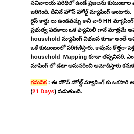
సచివాలయ పరిధిలో ఉండే ప్రజలను కుటుంబాల 
జరిగింది. దీనినే హౌస్ హోల్డ్ మ్యాపింగ్ అంటారు. ర
రైస్ కార్డు లు ఉండవచ్చు కానీ వారి HH మ్యాపి
ప్రభుత్వ పథకాలు ఒక ఫ్యామిలీ గానే మాత్రమే
household మ్యాపింగ్ విభజన కూడా అంతే అవ
ఒకే కుటుంబంలో పరిగణిస్తారు. కావును కొత్తగా పెళ
household Mapping కూడా తప్పనిసరి. ఎంద
మాపింగ్ లో డేటా అనుసరించి ఆమోదిస్తారు కనుక
గమనిక
: ఈ హౌస్ హోల్డ్ మ్యాపింగ్ కు ఒకసారి అప్లై 
(
21 Days
) పడుతుంది.